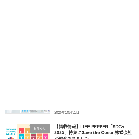
「海をまもる洗剤」を寄付し部活動の洗
お知らせ
濯をサポート｜名古屋高校ラグビー部、
悲願の花園初出場決定
2025年12月23日
年末年始休業のお知らせ
お知らせ
2025年12月11日
［プレスリリース］衣替えを“地球にや
お知らせ
さしい選択”に。 Save the Oceanが
「wellwashの日」を制定、洗剤の量り
売り20％OFFキャンペーン開始
2025年10月31日
【掲載情報】LIFE PEPPER「SDGs
お知らせ
2025」特集にSave the Ocean株式会社
が紹介されました