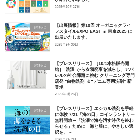
2025年10月27日
【出展情報】第10回 オーガニックライ
お知らせ
フスタイルEXPO EAST in 東京2025 に
出展いたします。
2025年9月30日
【プレスリリース】［10/1本格販売開
お知らせ
始］“洗濯”から衣類廃棄を減らし、アパ
レルの社会課題に挑む クリーニング専門
店発 “白物洗剤”＆“デニム専用洗剤” 新
登場
2025年9月26日
【プレスリリース】エシカル洗剤を手軽
お知らせ
に体験 7/21「海の日」コインランドリー
無料開放～「洗濯で海を汚す時代を終わ
らせる」ために 海と服に、やさしい選
択を。～
2025年7月7日