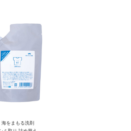
海をまもる洗剤
シミ取り 詰め替え