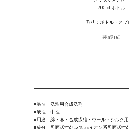
200ml ボトル
形状：ボトル・スプ
製品詳細
■品名：洗濯用合成洗剤
■液性：中性
■用途：綿・麻・合成繊維・ウール・シルク
■成分：界面活性剤12％[非イオン系界面活性