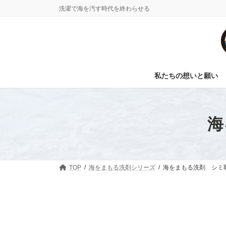
コ
ナ
洗濯で海を汚す時代を終わらせる
ン
ビ
テ
ゲ
ン
ー
ツ
シ
へ
ョ
ス
ン
私たちの想いと願い
キ
に
ッ
移
プ
動
海
TOP
海をまもる洗剤シリーズ
海をまもる洗剤 シミ