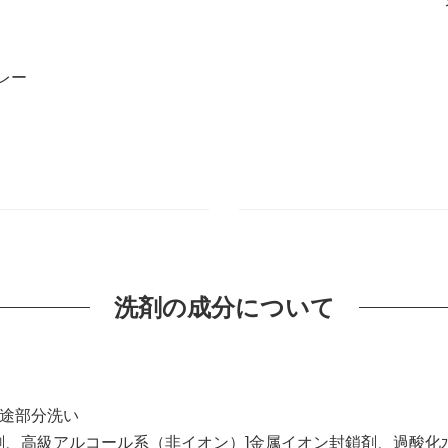
レー
洗剤の成分について
用途部分洗い
剤、高級アルコール系（非イオン）]金属イオン封鎖剤、過酸化水