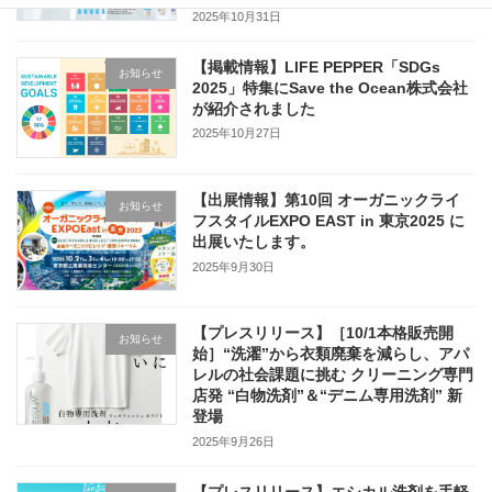
2025年10月31日
【掲載情報】LIFE PEPPER「SDGs
お知らせ
2025」特集にSave the Ocean株式会社
が紹介されました
2025年10月27日
【出展情報】第10回 オーガニックライ
お知らせ
フスタイルEXPO EAST in 東京2025 に
出展いたします。
2025年9月30日
【プレスリリース】［10/1本格販売開
お知らせ
始］“洗濯”から衣類廃棄を減らし、アパ
レルの社会課題に挑む クリーニング専門
店発 “白物洗剤”＆“デニム専用洗剤” 新
登場
2025年9月26日
【プレスリリース】エシカル洗剤を手軽